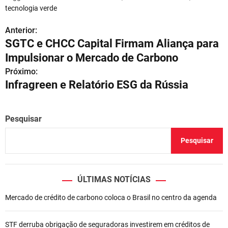
tecnologia verde
Anterior:
N
SGTC e CHCC Capital Firmam Aliança para
a
Impulsionar o Mercado de Carbono
v
Próximo:
Infragreen e Relatório ESG da Rússia
e
g
Pesquisar
a
Pesquisar
ç
ã
ÚLTIMAS NOTÍCIAS
o
Mercado de crédito de carbono coloca o Brasil no centro da agenda
d
e
STF derruba obrigação de seguradoras investirem em créditos de