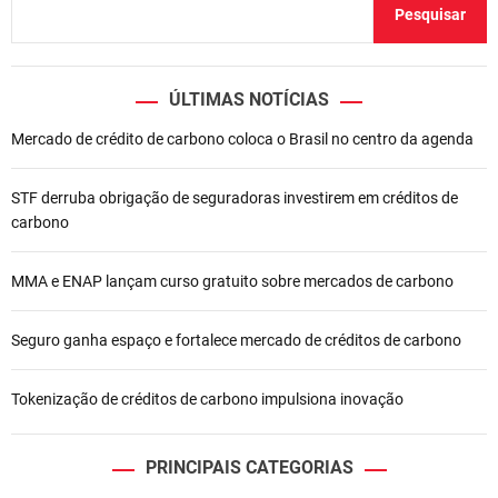
ç
Pesquisar
ã
o
ÚLTIMAS NOTÍCIAS
d
Mercado de crédito de carbono coloca o Brasil no centro da agenda
e
STF derruba obrigação de seguradoras investirem em créditos de
P
carbono
o
MMA e ENAP lançam curso gratuito sobre mercados de carbono
s
t
Seguro ganha espaço e fortalece mercado de créditos de carbono
Tokenização de créditos de carbono impulsiona inovação
PRINCIPAIS CATEGORIAS