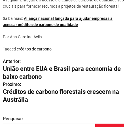
A regulamentação e o acesso a créditos de carbono de qualidade são
cruciais para fornecer recursos a projetos de restauração florestal.
Saiba mais:
Aliança nacional lançada para ajudar empresas a
acessar créditos de carbono de qualidade
Por Ana Carolina Ávila
Tagged
créditos de carbono
Anterior:
N
União entre EUA e Brasil para economia de
a
baixo carbono
v
Próximo:
Créditos de carbono florestais crescem na
e
Austrália
g
a
Pesquisar