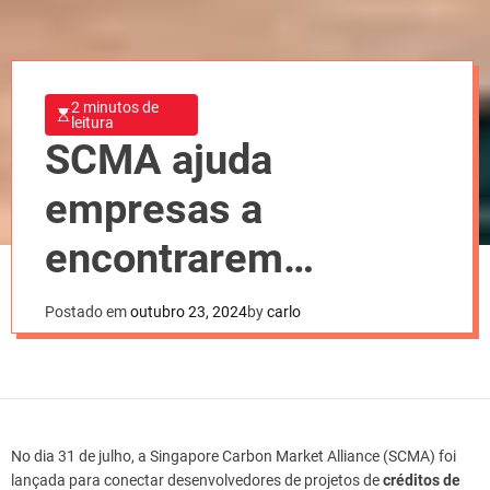
2 minutos de
leitura
SCMA ajuda
empresas a
encontrarem
Créditos de Carbono
Postado em
outubro 23, 2024
by
carlo
de Qualidade
No dia 31 de julho, a Singapore Carbon Market Alliance (SCMA) foi
lançada para conectar desenvolvedores de projetos de
créditos de