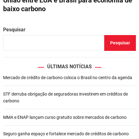
União entre EUA e Brasil para economia de
e
baixo carbono
g
a
Pesquisar
ç
Pesquisar
ã
o
ÚLTIMAS NOTÍCIAS
d
Mercado de crédito de carbono coloca o Brasil no centro da agenda
e
STF derruba obrigação de seguradoras investirem em créditos de
P
carbono
o
MMA e ENAP lançam curso gratuito sobre mercados de carbono
s
t
Seguro ganha espaço e fortalece mercado de créditos de carbono