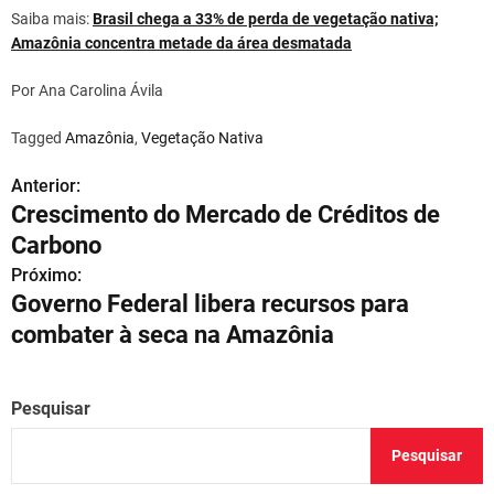
Saiba mais:
Brasil chega a 33% de perda de vegetação nativa;
Amazônia concentra metade da área desmatada
Por Ana Carolina Ávila
Tagged
Amazônia
,
Vegetação Nativa
Anterior:
N
Crescimento do Mercado de Créditos de
a
Carbono
v
Próximo:
Governo Federal libera recursos para
e
combater à seca na Amazônia
g
a
Pesquisar
ç
Pesquisar
ã