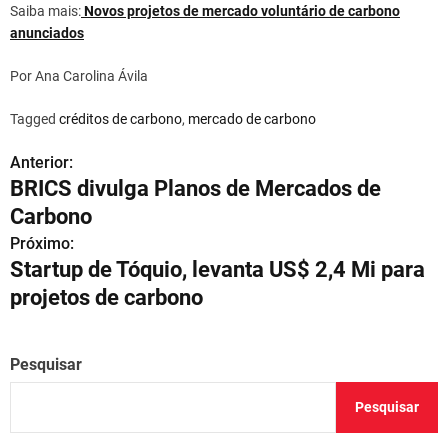
Saiba mais:
Novos projetos de mercado voluntário de carbono
anunciados
Por Ana Carolina Ávila
Tagged
créditos de carbono
,
mercado de carbono
Anterior:
N
BRICS divulga Planos de Mercados de
a
Carbono
v
Próximo:
Startup de Tóquio, levanta US$ 2,4 Mi para
e
projetos de carbono
g
a
Pesquisar
ç
Pesquisar
ã