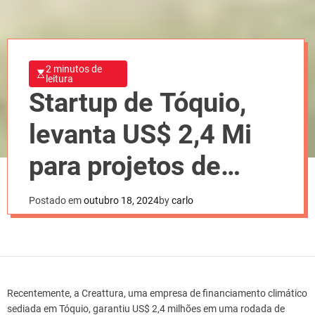
2 minutos de
leitura
Startup de Tóquio,
levanta US$ 2,4 Mi
para projetos de
carbono
Postado em
outubro 18, 2024
by
carlo
Recentemente, a Creattura, uma empresa de financiamento climático
sediada em Tóquio, garantiu US$ 2,4 milhões em uma rodada de