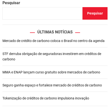
a
Pesquisar
ç
Pesquisar
ã
o
ÚLTIMAS NOTÍCIAS
d
Mercado de crédito de carbono coloca o Brasil no centro da agenda
e
STF derruba obrigação de seguradoras investirem em créditos de
P
carbono
o
MMA e ENAP lançam curso gratuito sobre mercados de carbono
s
t
Seguro ganha espaço e fortalece mercado de créditos de carbono
Tokenização de créditos de carbono impulsiona inovação