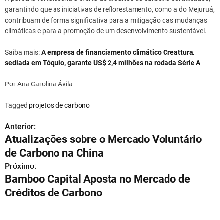
garantindo que as iniciativas de reflorestamento, como a do Mejuruá,
contribuam de forma significativa para a mitigação das mudanças
climáticas e para a promoção de um desenvolvimento sustentável.
Saiba mais:
A empresa de financiamento climático Creattura,
sediada em Tóquio, garante US$ 2,4 milhões na rodada Série A
Por Ana Carolina Ávila
Tagged
projetos de carbono
Anterior:
N
Atualizações sobre o Mercado Voluntário
a
de Carbono na China
v
Próximo:
Bamboo Capital Aposta no Mercado de
e
Créditos de Carbono
g