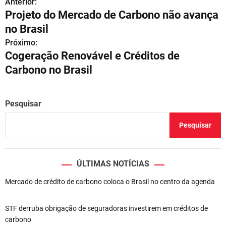
Anterior:
N
Projeto do Mercado de Carbono não avança
a
no Brasil
v
Próximo:
Cogeração Renovável e Créditos de
e
Carbono no Brasil
g
a
Pesquisar
ç
Pesquisar
ã
o
ÚLTIMAS NOTÍCIAS
d
Mercado de crédito de carbono coloca o Brasil no centro da agenda
e
STF derruba obrigação de seguradoras investirem em créditos de
P
carbono