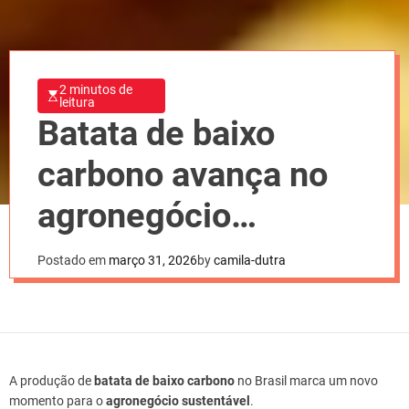
2 minutos de
leitura
Batata de baixo
carbono avança no
agronegócio
brasileiro
Postado em
março 31, 2026
by
camila-dutra
A produção de
batata de baixo carbono
no Brasil marca um novo
momento para o
agronegócio sustentável
.