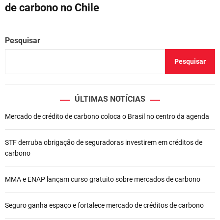
de carbono no Chile
g
a
Pesquisar
ç
Pesquisar
ã
o
ÚLTIMAS NOTÍCIAS
d
Mercado de crédito de carbono coloca o Brasil no centro da agenda
e
STF derruba obrigação de seguradoras investirem em créditos de
P
carbono
o
MMA e ENAP lançam curso gratuito sobre mercados de carbono
s
t
Seguro ganha espaço e fortalece mercado de créditos de carbono