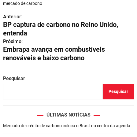
mercado de carbono
Anterior:
N
BP captura de carbono no Reino Unido,
a
entenda
v
Próximo:
Embrapa avança em combustíveis
e
renováveis e baixo carbono
g
a
Pesquisar
ç
Pesquisar
ã
o
ÚLTIMAS NOTÍCIAS
d
Mercado de crédito de carbono coloca o Brasil no centro da agenda
e