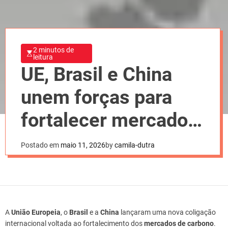
2 minutos de
leitura
UE, Brasil e China
unem forças para
fortalecer mercado
de carbono
Postado em
maio 11, 2026
by
camila-dutra
A
União Europeia
, o
Brasil
e a
China
lançaram uma nova coligação
internacional voltada ao fortalecimento dos
mercados de carbono
.