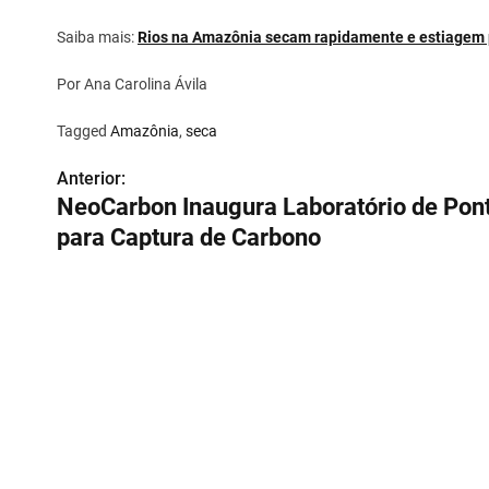
Saiba mais:
Rios na Amazônia secam rapidamente e estiagem 
Por Ana Carolina Ávila
Tagged
Amazônia
,
seca
Anterior:
N
NeoCarbon Inaugura Laboratório de Pon
a
para Captura de Carbono
v
e
g
a
ç
ã