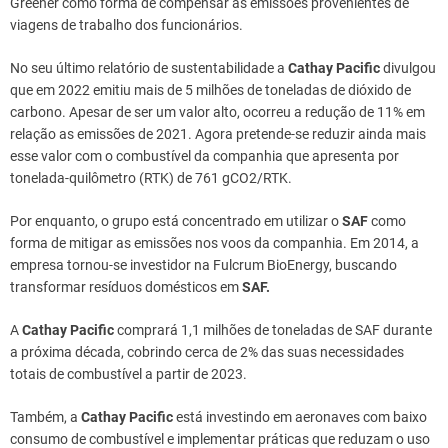
Greener como forma de compensar as emissões provenientes de
viagens de trabalho dos funcionários.
No seu último relatório de sustentabilidade a
Cathay Pacific
divulgou
que em 2022 emitiu mais de 5 milhões de toneladas de dióxido de
carbono. Apesar de ser um valor alto, ocorreu a redução de 11% em
relação as emissões de 2021. Agora pretende-se reduzir ainda mais
esse valor com o combustível da companhia que apresenta por
tonelada-quilômetro (RTK) de 761 gCO2/RTK.
Por enquanto, o grupo está concentrado em utilizar o
SAF
como
forma de mitigar as emissões nos voos da companhia. Em 2014, a
empresa tornou-se investidor na Fulcrum BioEnergy, buscando
transformar resíduos domésticos em
SAF.
A
Cathay Pacific
comprará 1,1 milhões de toneladas de SAF durante
a próxima década, cobrindo cerca de 2% das suas necessidades
totais de combustível a partir de 2023.
Também, a
Cathay Pacific
está investindo em aeronaves com baixo
consumo de combustível e implementar práticas que reduzam o uso