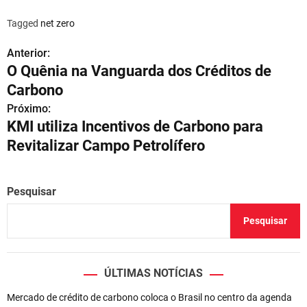
Tagged
net zero
Anterior:
N
O Quênia na Vanguarda dos Créditos de
a
Carbono
v
Próximo:
KMI utiliza Incentivos de Carbono para
e
Revitalizar Campo Petrolífero
g
a
Pesquisar
ç
Pesquisar
ã
o
ÚLTIMAS NOTÍCIAS
d
Mercado de crédito de carbono coloca o Brasil no centro da agenda