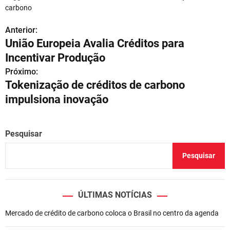
carbono
Anterior:
N
União Europeia Avalia Créditos para
a
Incentivar Produção
v
Próximo:
Tokenização de créditos de carbono
e
impulsiona inovação
g
a
Pesquisar
ç
Pesquisar
ã
o
ÚLTIMAS NOTÍCIAS
d
Mercado de crédito de carbono coloca o Brasil no centro da agenda
e