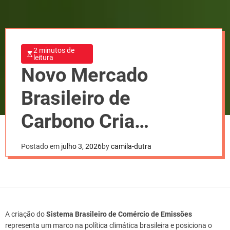
2 minutos de
leitura
Novo Mercado
Brasileiro de
Carbono Cria
Oportunidades
Postado em
julho 3, 2026
by
camila-dutra
Estratégicas
A criação do
Sistema Brasileiro de Comércio de Emissões
representa um marco na política climática brasileira e posiciona o