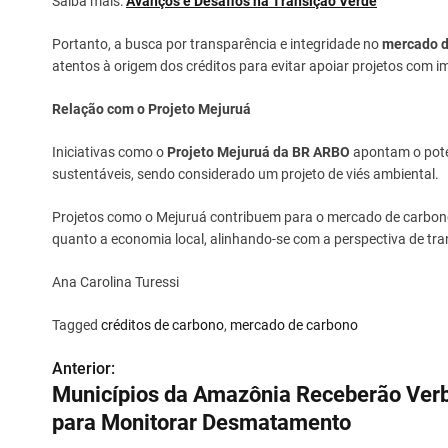
Saiba mais:
Avanços e Desafios na Transição Verde
Portanto, a busca por transparência e integridade no
mercado d
atentos à origem dos créditos para evitar apoiar projetos com i
Relação com o Projeto Mejuruá
Iniciativas como o
Projeto Mejuruá da BR ARBO
apontam o pote
sustentáveis, sendo considerado um projeto de viés ambiental.
Projetos como o Mejuruá contribuem para o mercado de carbono
quanto a economia local, alinhando-se com a perspectiva de tr
Ana Carolina Turessi
Tagged
créditos de carbono
,
mercado de carbono
Anterior:
N
Municípios da Amazônia Receberão Ver
a
para Monitorar Desmatamento