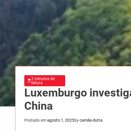
2 minutos de
leitura
Luxemburgo investiga
China
Postado em
agosto 1, 2025
by
camila-dutra