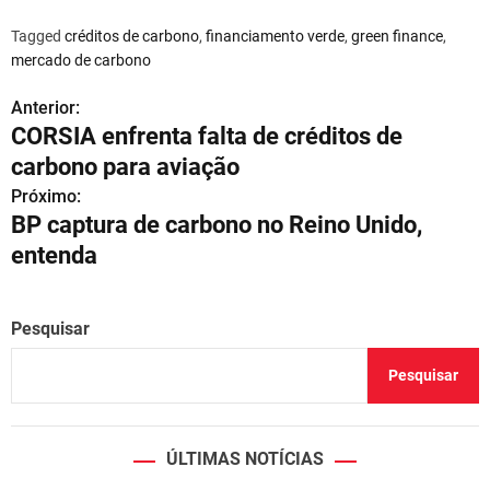
Tagged
créditos de carbono
,
financiamento verde
,
green finance
,
mercado de carbono
Anterior:
N
CORSIA enfrenta falta de créditos de
a
carbono para aviação
v
Próximo:
BP captura de carbono no Reino Unido,
e
entenda
g
a
Pesquisar
ç
Pesquisar
ã
o
ÚLTIMAS NOTÍCIAS
d