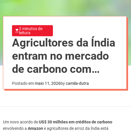
2 minutos de
leitura
Agricultores da Índia
entram no mercado
de carbono com
apoio da Amazon
Postado em
maio 11, 2026
by
camila-dutra
Um novo acordo de
US$ 30 milhões em créditos de carbono
envolvendo a
Amazon
e agricultores de arroz da Índia está