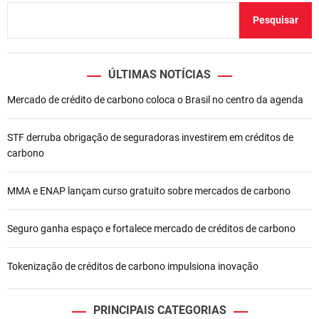
ç
Pesquisar
ã
o
ÚLTIMAS NOTÍCIAS
d
Mercado de crédito de carbono coloca o Brasil no centro da agenda
e
STF derruba obrigação de seguradoras investirem em créditos de
P
carbono
o
MMA e ENAP lançam curso gratuito sobre mercados de carbono
s
t
Seguro ganha espaço e fortalece mercado de créditos de carbono
Tokenização de créditos de carbono impulsiona inovação
PRINCIPAIS CATEGORIAS