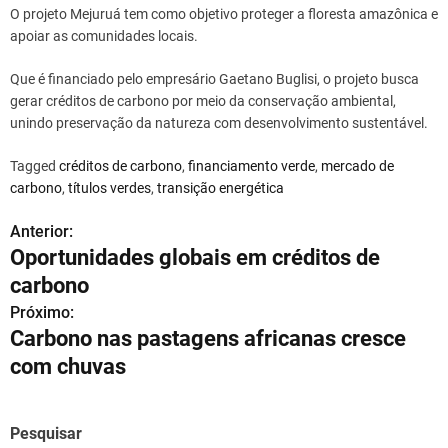
O projeto Mejuruá tem como objetivo proteger a floresta amazônica e
apoiar as comunidades locais.
Que é financiado pelo empresário Gaetano Buglisi, o projeto busca
gerar créditos de carbono por meio da conservação ambiental,
unindo preservação da natureza com desenvolvimento sustentável.
Tagged
créditos de carbono
,
financiamento verde
,
mercado de
carbono
,
títulos verdes
,
transição energética
Anterior:
N
Oportunidades globais em créditos de
a
carbono
v
Próximo:
Carbono nas pastagens africanas cresce
e
com chuvas
g
a
Pesquisar