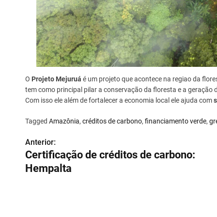
O
Projeto Mejuruá
é um projeto que acontece na regiao da flores
tem como principal pilar a conservação da floresta e a geração 
Com isso ele além de fortalecer a economia local ele ajuda com
s
Tagged
Amazônia
,
créditos de carbono
,
financiamento verde
,
gr
Anterior:
N
Certificação de créditos de carbono:
a
Hempalta
v
e