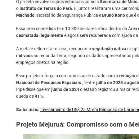
O projeto envolve órgãos estaduais como a
Secretaria de Meio
o
Instituto de Terras do Pará
. E juntos realizaram uma cerimôni
Machado
, secretário de Segurança Pública e
Bruno Kono
que é o
Essa área concedida tem 10.300 hectares e fica dentro da Área
desmatada ilegalmente
e agora será recuperada com ajuda da
A meta é reflorestar o local, recuperar a
vegetação nativa
e capt
mil voos
ao redor da Terra, segundo os dados apresentados pelo 
empregos diretos na região.
Esse projeto reforça o compromisso do estado com a
redução 
Nacional de Pesquisas Espaciais
, “entre
julho de 2023
e
agost
Inpe disse que em
junho de 2024
o estado registrou a maior re
queda de
41
%.
Saiba mais:
Investimento de US$ 25 Mi em Remoção de Carbon
Projeto Mejuruá: Compromisso com o Me