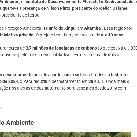
 Ambiente
, o
Instituto de Desenvolvimento Florestal e Biodiversidade
e
a que teve a presença de
Nilson Pinto
, presidente do Ideflor,
Ualame
 presidente do Iterpa.
 de Proteção Ambiental
Triunfo do Xingu
, em
Altamira
. Essa região foi
iniciativa privada
. O projeto tem duração prevista de até
40 anos
.
urar cerca de
3,7 milhões de toneladas de carbono
(o que equivale a
33
governo). Além disso essa iniciativa deve gerar cerca de dois mil
do desmatamento
pois de acordo com o sistema Prodes do
Instituto
o de 2024
, o Pará reduziu o desmatamento em
28,4
%. E ainda mais o
dução nos alertas de desmatamento para esse mês desde 2019 com
o
io Ambiente