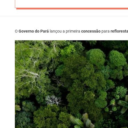
O
Governo do Pará
lançou a primeira
concessão
para
reflores