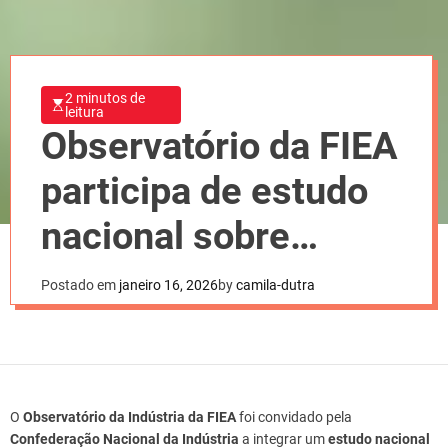
2 minutos de
leitura
Observatório da FIEA
participa de estudo
nacional sobre
descarbonização
Postado em
janeiro 16, 2026
by
camila-dutra
industrial
O
Observatório da Indústria da FIEA
foi convidado pela
Confederação Nacional da Indústria
a integrar um
estudo nacional