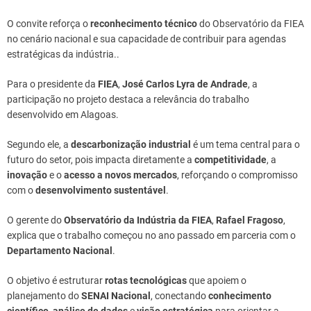
O convite reforça o
reconhecimento técnico
do Observatório da FIEA
no cenário nacional e sua capacidade de contribuir para agendas
estratégicas da indústria..
Para o presidente da
FIEA
,
José Carlos Lyra de Andrade
, a
participação no projeto destaca a relevância do trabalho
desenvolvido em Alagoas.
Segundo ele, a
descarbonização industrial
é um tema central para o
futuro do setor, pois impacta diretamente a
competitividade
, a
inovação
e o
acesso a novos mercados
, reforçando o compromisso
com o
desenvolvimento sustentável
.
O gerente do
Observatório da Indústria da FIEA
,
Rafael Fragoso
,
explica que o trabalho começou no ano passado em parceria com o
Departamento Nacional
.
O objetivo é estruturar
rotas tecnológicas
que apoiem o
planejamento do
SENAI Nacional
, conectando
conhecimento
científico
,
análise de dados
e
visão estratégica
para orientar a