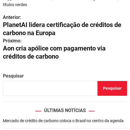
títulos verdes
Anterior:
N
PlanetAI lidera certificação de créditos de
a
carbono na Europa
v
Próximo:
Aon cria apólice com pagamento via
e
créditos de carbono
g
a
Pesquisar
ç
Pesquisar
ã
o
ÚLTIMAS NOTÍCIAS
d
Mercado de crédito de carbono coloca o Brasil no centro da agenda
e