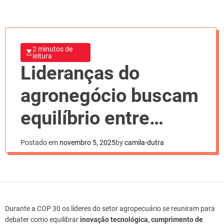
2 minutos de
leitura
Lideranças do
agronegócio buscam
equilíbrio entre
inovação na COP30
Postado em
novembro 5, 2025
by
camila-dutra
Durante a COP 30 os líderes do setor agropecuário se reuniram para
debater como equilibrar
inovação tecnológica, cumprimento de