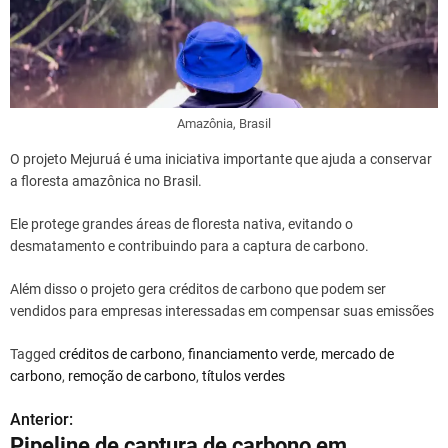
Amazônia, Brasil
O projeto Mejuruá é uma iniciativa importante que ajuda a conservar
a floresta amazônica no Brasil.
Ele protege grandes áreas de floresta nativa, evitando o
desmatamento e contribuindo para a captura de carbono.
Além disso o projeto gera créditos de carbono que podem ser
vendidos para empresas interessadas em compensar suas emissões
Tagged
créditos de carbono
,
financiamento verde
,
mercado de
carbono
,
remoção de carbono
,
títulos verdes
Anterior:
N
Pipeline de captura de carbono em