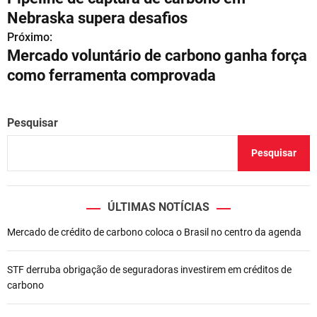
a
Nebraska supera desafios
v
Próximo:
Mercado voluntário de carbono ganha força
e
como ferramenta comprovada
g
a
Pesquisar
ç
Pesquisar
ã
o
ÚLTIMAS NOTÍCIAS
d
Mercado de crédito de carbono coloca o Brasil no centro da agenda
e
STF derruba obrigação de seguradoras investirem em créditos de
P
carbono
o