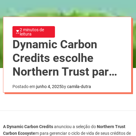
2 minutos de
leitura
Dynamic Carbon
Credits escolhe
Northern Trust para
gestão de créditos
Postado em
junho 4, 2025
by
camila-dutra
de carbono
A Dynamic Carbon Credits
anunciou a seleção do
Northern Trust
Carbon Ecosyste
m para gerenciar o ciclo de vida de seus créditos de