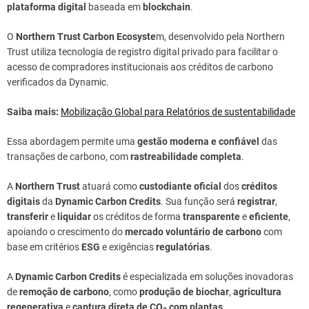
plataforma digital
baseada em
blockchain
.
O
Northern Trust Carbon Ecosyste
m, desenvolvido pela Northern
Trust utiliza tecnologia de registro digital privado para facilitar o
acesso de compradores institucionais aos créditos de carbono
verificados da Dynamic.
Saiba mais:
Mobilização Global para Relatórios de sustentabilidade
Essa abordagem permite uma
gestão moderna e confiável
das
transações de carbono, com
rastreabilidade completa
.
A
Northern Trust
atuará como
custodiante oficial
dos
créditos
digitais
da
Dynamic Carbon Credits
. Sua função será
registrar
,
transferir
e
liquidar
os créditos de forma
transparente
e
eficiente
,
apoiando o crescimento do
mercado voluntário de carbono
com
base em critérios
ESG
e exigências
regulatórias
.
A
Dynamic Carbon Credits
é especializada em soluções inovadoras
de
remoção de carbono
, como
produção de biochar
,
agricultura
regenerativa
e
captura direta de CO₂ com plantas
.