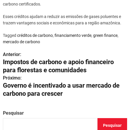
carbono certificados.
Esses créditos ajudam a reduzir as emissões de gases poluentes e
trazem vantagens sociais e econômicas para a região amazônica.
Tagged
créditos de carbono
,
financiamento verde
,
green finance
,
mercado de carbono
Anterior:
N
Impostos de carbono e apoio financeiro
a
para florestas e comunidades
v
Próximo:
Governo é incentivado a usar mercado de
e
carbono para crescer
g
a
Pesquisar
ç
Pesquisar