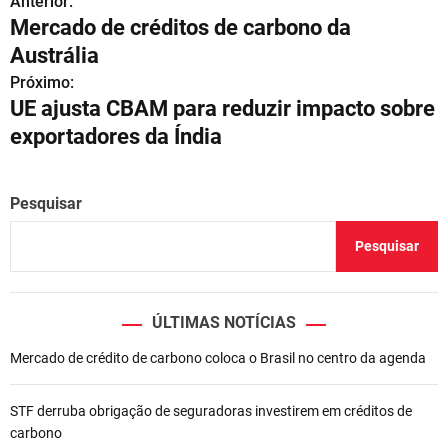
Anterior:
N
Mercado de créditos de carbono da
a
Austrália
v
Próximo:
UE ajusta CBAM para reduzir impacto sobre
e
exportadores da Índia
g
a
Pesquisar
ç
Pesquisar
ã
o
ÚLTIMAS NOTÍCIAS
d
Mercado de crédito de carbono coloca o Brasil no centro da agenda
e
STF derruba obrigação de seguradoras investirem em créditos de
P
carbono