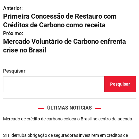
Anterior:
N
Primeira Concessão de Restauro com
a
Créditos de Carbono como receita
v
Próximo:
Mercado Voluntário de Carbono enfrenta
e
crise no Brasil
g
a
Pesquisar
ç
Pesquisar
ã
o
ÚLTIMAS NOTÍCIAS
d
Mercado de crédito de carbono coloca o Brasil no centro da agenda
e
STF derruba obrigação de seguradoras investirem em créditos de