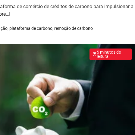
taforma de comércio de créditos de carbono para impulsionar a
ore…]
ação
,
plataforma de carbono
,
remoção de carbono
5 minutos de
leitura