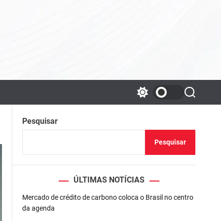
S
S
w
e
i
a
Pesquisar
t
r
c
c
h
h
Pesquisar
c
o
l
o
ÚLTIMAS NOTÍCIAS
r
m
o
Mercado de crédito de carbono coloca o Brasil no centro
d
da agenda
e