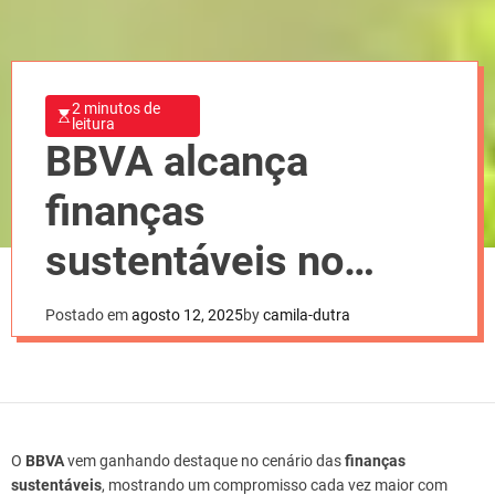
2 minutos de
leitura
BBVA alcança
finanças
sustentáveis no
segundo trimestre
Postado em
agosto 12, 2025
by
camila-dutra
O
BBVA
vem ganhando destaque no cenário das
finanças
sustentáveis
, mostrando um compromisso cada vez maior com