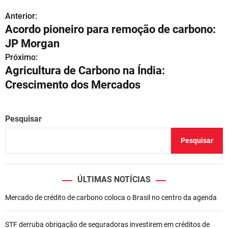
Anterior:
N
Acordo pioneiro para remoção de carbono:
a
JP Morgan
v
Próximo:
Agricultura de Carbono na Índia:
e
Crescimento dos Mercados
g
a
Pesquisar
ç
Pesquisar
ã
o
ÚLTIMAS NOTÍCIAS
d
Mercado de crédito de carbono coloca o Brasil no centro da agenda
e
STF derruba obrigação de seguradoras investirem em créditos de