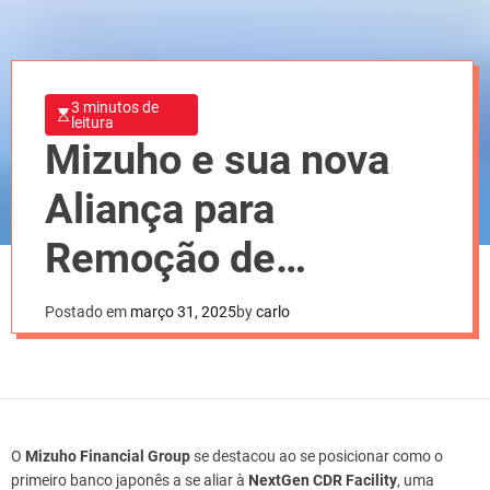
3 minutos de
leitura
Mizuho e sua nova
Aliança para
Remoção de
Carbono
Postado em
março 31, 2025
by
carlo
O
Mizuho Financial Group
se destacou ao se posicionar como o
primeiro banco japonês a se aliar à
NextGen CDR Facility
, uma