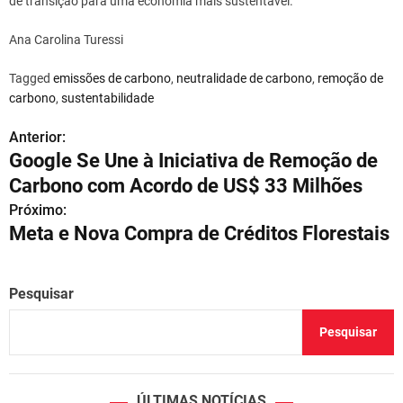
de transição para uma economia mais sustentável.
Ana Carolina Turessi
Tagged
emissões de carbono
,
neutralidade de carbono
,
remoção de
carbono
,
sustentabilidade
Anterior:
N
Google Se Une à Iniciativa de Remoção de
a
Carbono com Acordo de US$ 33 Milhões
v
Próximo:
Meta e Nova Compra de Créditos Florestais
e
g
Pesquisar
a
Pesquisar
ç
ã
ÚLTIMAS NOTÍCIAS