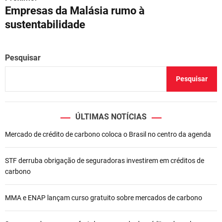
Empresas da Malásia rumo à
e
sustentabilidade
g
a
Pesquisar
ç
Pesquisar
ã
o
ÚLTIMAS NOTÍCIAS
d
Mercado de crédito de carbono coloca o Brasil no centro da agenda
e
STF derruba obrigação de seguradoras investirem em créditos de
P
carbono
o
MMA e ENAP lançam curso gratuito sobre mercados de carbono
s