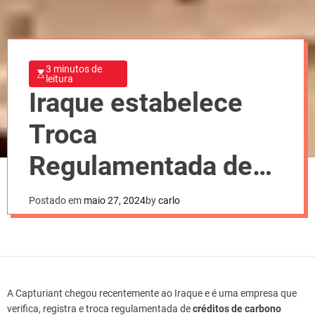
3 minutos de
leitura
Iraque estabelece
Troca
Regulamentada de
Crédito de Carbono
Postado em
maio 27, 2024
by
carlo
A Capturiant chegou recentemente ao Iraque e é uma empresa que
verifica, registra e troca regulamentada de
créditos de carbono