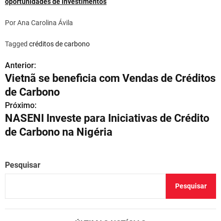
oportunidades de investimentos
Por Ana Carolina Ávila
Tagged
créditos de carbono
Anterior:
N
Vietnã se beneficia com Vendas de Créditos
a
de Carbono
v
Próximo:
NASENI Investe para Iniciativas de Crédito
e
de Carbono na Nigéria
g
a
Pesquisar
ç
Pesquisar
ã
o