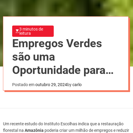
3 minutos de
leitura
Empregos Verdes
são uma
Oportunidade para
os Jovens da
Postado em
outubro 29, 2024
by
carlo
Amazônia
Um recente estudo do Instituto Escolhas indica que a restauração
florestal na
Amazônia
poderia criar um milhão de empregos e reduzir