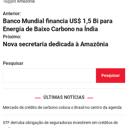
Tagged
Amazônia
Anterior:
N
Banco Mundial financia US$ 1,5 Bi para
a
Energia de Baixo Carbono na Índia
v
Próximo:
Nova secretaria dedicada à Amazônia
e
g
Pesquisar
a
Pesquisar
ç
ã
ÚLTIMAS NOTÍCIAS
o
Mercado de crédito de carbono coloca o Brasil no centro da agenda
d
e
STF derruba obrigação de seguradoras investirem em créditos de