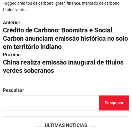
Tagged
créditos de carbono
,
green finance
,
mercado de carbono
,
títulos verdes
Anterior:
N
Crédito de Carbono: Boomitra e Social
a
Carbon anunciam emissão histórica no solo
v
em território indiano
Próximo:
e
China realiza emissão inaugural de títulos
g
verdes soberanos
a
ç
Pesquisar
ã
Pesquisar
o
d
ÚLTIMAS NOTÍCIAS