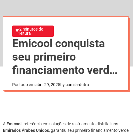
2 minutos de
leitura
Emicool conquista
seu primeiro
financiamento verde
de AED 1,95 bilhão
Postado em
abril 29, 2025
by
camila-dutra
A
Emicool
, referência em soluções de resfriamento distrital nos
Emirados Árabes Unidos
, garantiu seu primeiro financiamento verde