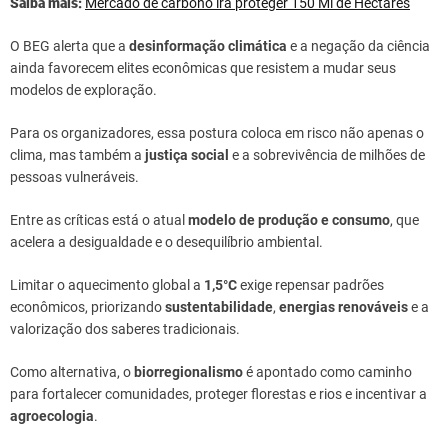
Saiba mais:
Mercado de carbono irá proteger 150 Mi de Hectares
O BEG alerta que a
desinformação climática
e a negação da ciência
ainda favorecem elites econômicas que resistem a mudar seus
modelos de exploração.
Para os organizadores, essa postura coloca em risco não apenas o
clima, mas também a
justiça social
e a sobrevivência de milhões de
pessoas vulneráveis.
Entre as críticas está o atual
modelo de produção e consumo
, que
acelera a desigualdade e o desequilíbrio ambiental.
Limitar o aquecimento global a
1,5°C
exige repensar padrões
econômicos, priorizando
sustentabilidade
,
energias renováveis
e a
valorização dos saberes tradicionais.
Como alternativa, o
biorregionalismo
é apontado como caminho
para fortalecer comunidades, proteger florestas e rios e incentivar a
agroecologia
.