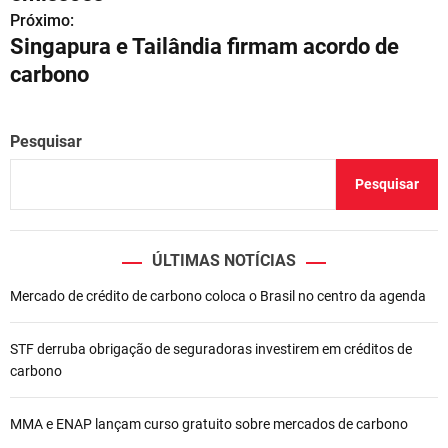
v
Próximo:
Singapura e Tailândia firmam acordo de
e
carbono
g
a
Pesquisar
ç
Pesquisar
ã
o
ÚLTIMAS NOTÍCIAS
d
Mercado de crédito de carbono coloca o Brasil no centro da agenda
e
STF derruba obrigação de seguradoras investirem em créditos de
P
carbono
o
MMA e ENAP lançam curso gratuito sobre mercados de carbono
s