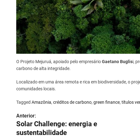
O Projeto Mejuruá, apoiado pelo empresário
Gaetano Buglis
i, 
carbono de alta integridade.
Localizado em uma área remota e rica em biodiversidade, o pro
comunidades locais.
Tagged
Amazônia
,
créditos de carbono
,
green finance
,
títulos v
Anterior:
N
Solar Challenge: energia e
a
sustentabilidade