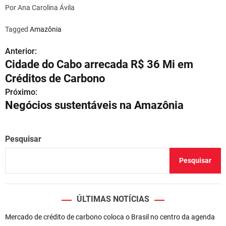
Por Ana Carolina Ávila
Tagged
Amazônia
Anterior:
N
Cidade do Cabo arrecada R$ 36 Mi em
a
Créditos de Carbono
v
Próximo:
Negócios sustentáveis na Amazônia
e
g
Pesquisar
a
Pesquisar
ç
ã
ÚLTIMAS NOTÍCIAS
o
Mercado de crédito de carbono coloca o Brasil no centro da agenda