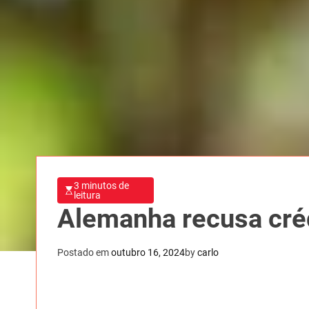
3 minutos de
leitura
Alemanha recusa créd
Postado em
outubro 16, 2024
by
carlo