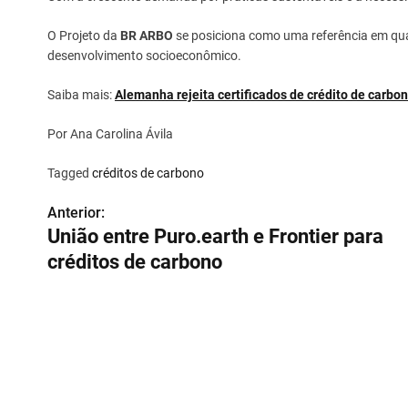
O Projeto da
BR ARBO
se posiciona como uma referência em qua
desenvolvimento socioeconômico.
Saiba mais:
Alemanha rejeita certificados de crédito de carbo
Por Ana Carolina Ávila
Tagged
créditos de carbono
Anterior:
N
União entre Puro.earth e Frontier para
a
créditos de carbono
v
e
g
a