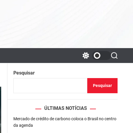
S
S
w
e
i
a
Pesquisar
t
r
c
c
h
h
Pesquisar
c
o
l
o
ÚLTIMAS NOTÍCIAS
r
m
o
Mercado de crédito de carbono coloca o Brasil no centro
d
da agenda
e